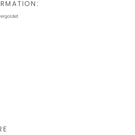
RMATION:
vergoldet
RE